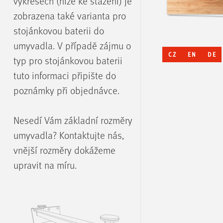
výkresech (níže ke stažení) je
zobrazena také varianta pro
stojánkovou baterii do
umyvadla. V případě zájmu o
CZ
EN
DE
typ pro stojánkovou baterii
tuto informaci připište do
poznámky při objednávce.
Nesedí Vám základní rozměry
umyvadla? Kontaktujte nás,
vnější rozměry dokážeme
upravit na míru.