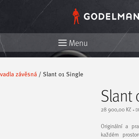
Menu
vadla závěsná
/ Slant 01 Single
Slant 
28 900,00
Kč
+ D
Originální a p
každém prostor