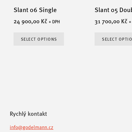
Slant 06 Single
Slant 05 Dou
24 900,00
Kč
31 700,00
Kč
+ DPH
+
This
SELECT OPTIONS
SELECT OPTI
t
product
has
le
multiple
s.
variants.
The
s
options
may
be
n
chosen
Rychlý kontakt
on
info@godelmann.cz
the