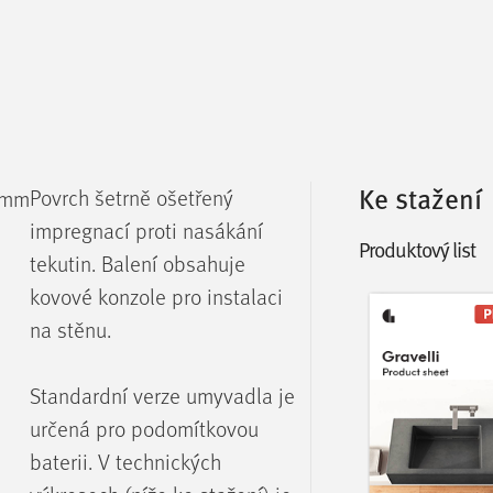
Ke stažení
Povrch šetrně ošetřený
0 mm
impregnací proti nasákání
Produktový list
tekutin. Balení obsahuje
kovové konzole pro instalaci
na stěnu.
Standardní verze umyvadla je
určená pro podomítkovou
baterii. V technických