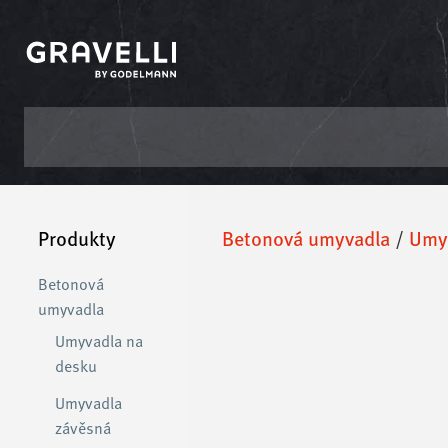
Přeskočit
na
obsah
Produkty
/
Betonová umyvadla
/
Umy
Betonová
umyvadla
Umyvadla na
desku
Umyvadla
závěsná