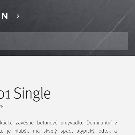
01 Single
PH
raktické závěsné betonové umyvadlo. Dominantní v
u, je hlubší, má skvělý spád, atypický odtok a