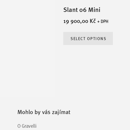
Slant 06 Mini
19 900,00
Kč
+ DPH
This
SELECT OPTIONS
produc
has
multip
variant
The
option
may
be
chose
Mohlo by vás zajímat
on
O Gravelli
the