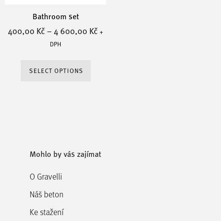
Bathroom set
400,00
Kč
–
4 600,00
Kč
+
DPH
This
SELECT OPTIONS
product
has
multiple
variants.
The
options
Mohlo by vás zajímat
may
O Gravelli
be
chosen
Náš beton
on
Ke stažení