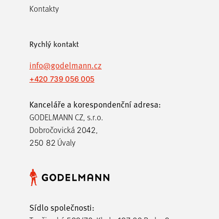
the
Kontakty
product
page
Rychlý kontakt
info@godelmann.cz
+420 739 056 005
Kanceláře a korespondenční adresa:
GODELMANN CZ, s.r.o.
Dobročovická
,
2042
Úvaly
250 82
Sídlo společnosti: