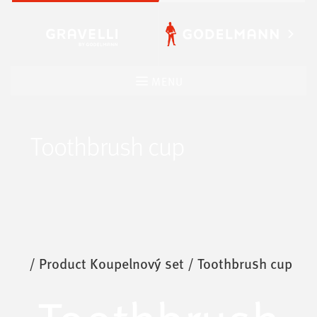
Přeskočit
na
obsah
MENU
Toothbrush cup
/ Product Koupelnový set / Toothbrush cup