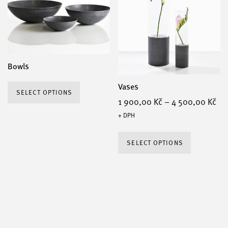
options
may
be
chosen
Bowls
on
This
Vases
the
SELECT OPTIONS
product
1 900,00
Kč
–
4 500,00
Kč
product
has
+ DPH
page
multiple
This
variants.
SELECT OPTIONS
product
The
has
options
multiple
may
variants
be
The
chosen
options