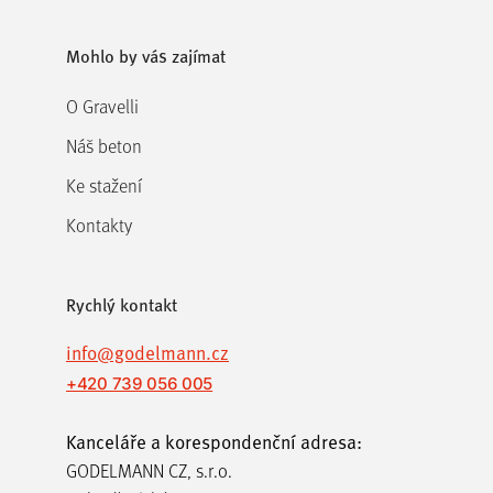
on
may
the
be
Mohlo by vás zajímat
product
chosen
O Gravelli
page
on
Náš beton
the
Ke stažení
product
page
Kontakty
Rychlý kontakt
info@godelmann.cz
+420 739 056 005
Kanceláře a korespondenční adresa:
GODELMANN CZ, s.r.o.