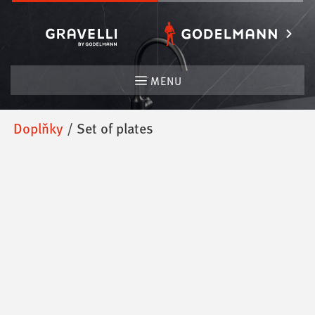
Přeskočit
na
obsah
MENU
/
Doplňky
/ Set of plates