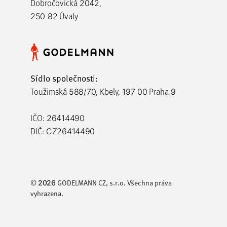
Dobročovická
,
2042
Úvaly
250 82
Sídlo společnosti:
Toužimská
, Kbely,
Praha
588/70
197 00
9
IČO:
26414490
DIČ:
CZ26414490
©
GODELMANN CZ, s.r.o. Všechna práva
2026
vyhrazena.