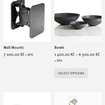
Wall Mounts
Bowls
7 000,00
Kč
1 400,00
Kč
–
6 500,00
Kč
+ DPH
+ DPH
This
SELECT OPTIONS
product
has
multiple
variants
The